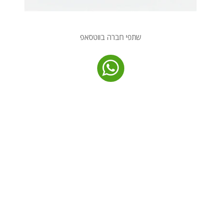
שתפי חברה בווטסאפ
מ
ר