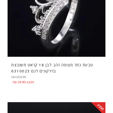
טבעת כתר מצופה זהב לבן 18 קראט משובצת
בזירקונים דגם 6310023
מחיר
259.90 שח
רגיל
מבצע
29.90 שח
מבצע