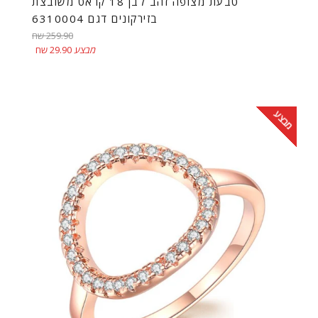
טבעת מצופה זהב לבן 18 קראט משובצת
בזירקונים דגם 6310004
מחיר
259.90 שח
רגיל
מבצע
29.90 שח
מבצע