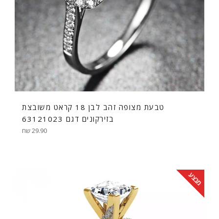
טבעת מצופה זהב לבן 18 קראט משובצת
בזירקונים דגם 63121023
מחיר
29.90 שח
רגיל
מבצע