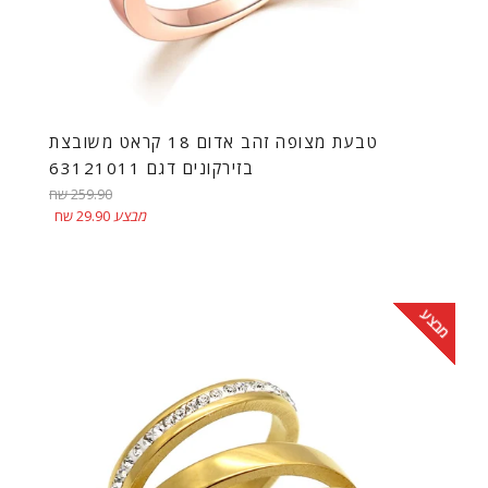
טבעת מצופה זהב אדום 18 קראט משובצת
בזירקונים דגם 63121011
מחיר
259.90 שח
רגיל
מבצע
29.90 שח
מבצע