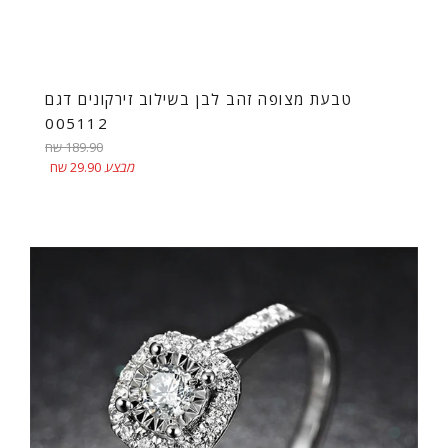
טבעת מצופה זהב לבן בשילוב זירקונים דגם
005112
מחיר
189.90 שח
רגיל
מבצע
29.90 שח