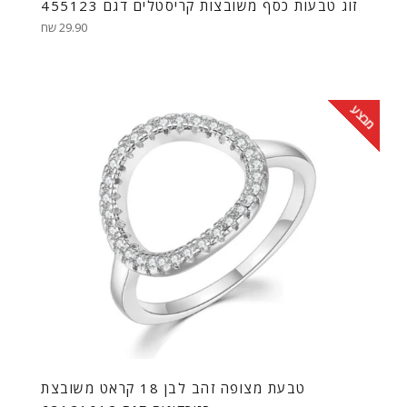
זוג טבעות כסף משובצות קריסטלים דגם 455123
מחיר
29.90 שח
רגיל
מבצע
טבעת מצופה זהב לבן 18 קראט משובצת