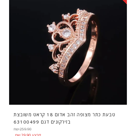
⁨טבעת כתר מצופה זהב אדום 18 קראט משובצת
בזירקונים דגם 63100499
מחיר
259.90 שח
רגיל
מבצע
29.90 שח