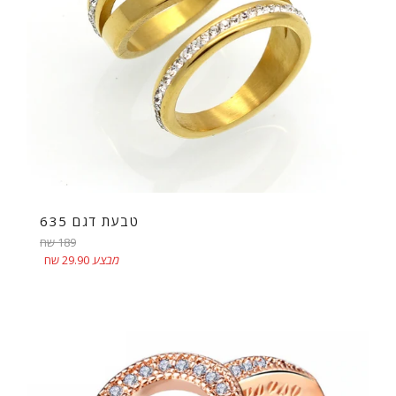
טבעת דגם 635
מחיר
189 שח
רגיל
מבצע
29.90 שח