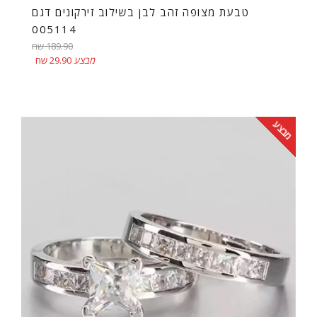
טבעת מצופה זהב לבן בשילוב זירקונים דגם
005114
מחיר
189.90 שח
רגיל
מבצע
29.90 שח
מבצע