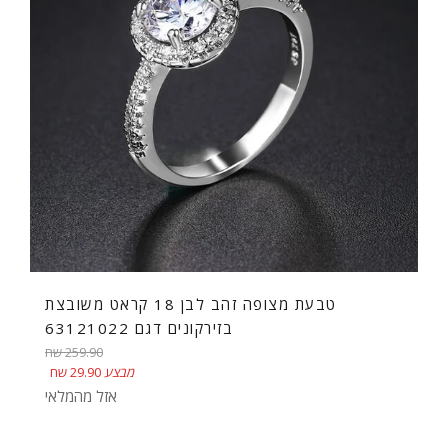
טבעת מצופה זהב לבן 18 קראט משובצת
בזירקונים דגם 63121022
מחיר
259.90 שח
רגיל
מבצע
29.90 שח
אזל מהמלאי