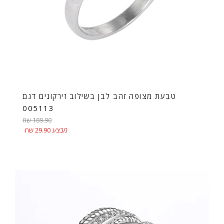
טבעת מצופה זהב לבן בשילוב זירקונים דגם
005113
מחיר
189.90 שח
רגיל
מבצע
29.90 שח