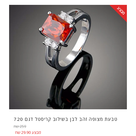
מבצע
טבעת מצופה זהב לבן בשילוב קריסטל דגם 720
מחיר
259 שח
רגיל
מבצע
29.90 שח