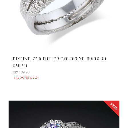
זוג טבעות מצופות זהב לבן דגם 716 משובצות
זרקונים
מחיר
189.90 שח
רגיל
מבצע
29.90 שח
מבצע