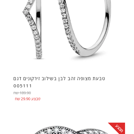
טבעת מצופה זהב לבן בשילוב זירקונים דגם
005111
מחיר
189.90 שח
רגיל
מבצע
29.90 שח
מבצע