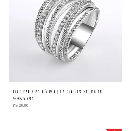
טבעת מצופה זהב לבן בשילוב זירקונים דגם
9985591
מחיר
29.90 שח
רגיל