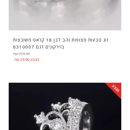
זוג טבעות מצופות זהב לבן 18 קראט משובצות
בזירקונים דגם 6310007
מחיר
259.90 שח
רגיל
מבצע
29.90 שח
מבצע