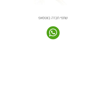
שתפי חברה בווטסאפ
מ
ר