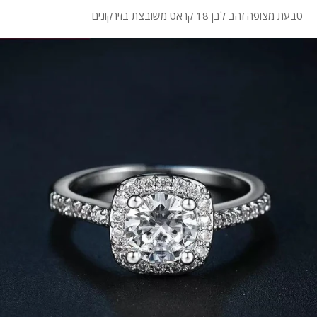
טבעת מצופה זהב לבן 18 קראט משובצת בזירקונים